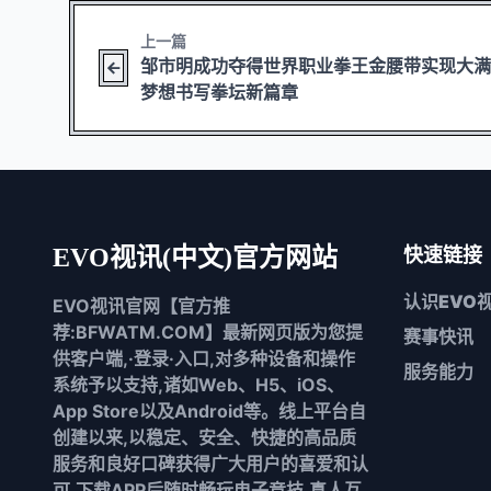
上一篇
邹市明成功夺得世界职业拳王金腰带实现大
梦想书写拳坛新篇章
EVO视讯(中文)官方网站
快速链接
认识
EVO
EVO视讯官网【官方推
荐:BFWATM.COM】最新网页版为您提
赛事快讯
供客户端,·登录·入口,对多种设备和操作
服务能力
系统予以支持,诸如Web、H5、iOS、
App Store以及Android等。线上平台自
创建以来,以稳定、安全、快捷的高品质
服务和良好口碑获得广大用户的喜爱和认
可,下载APP后随时畅玩电子竞技,真人互