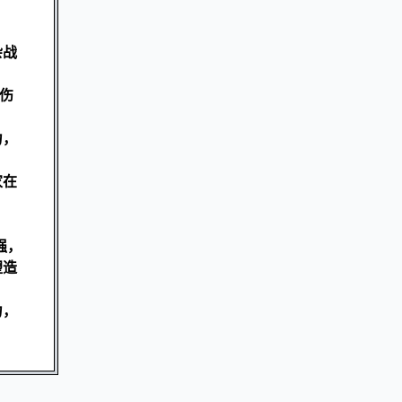
杂战
伤
力，
家在
强，
塑造
力，