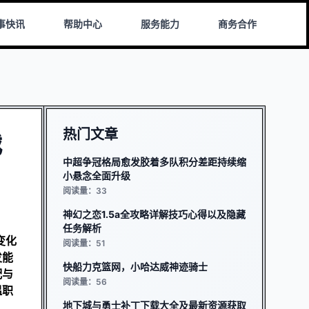
事快讯
帮助中心
服务能力
商务合作
热门文章
战
中超争冠格局愈发胶着多队积分差距持续缩
小悬念全面升级
阅读量：33
神幻之恋1.5a全攻略详解技巧心得以及隐藏
任务解析
变化
阅读量：51
发能
快船力克篮网，小哈达威神迹骑士
配与
阅读量：56
温职
地下城与勇士补丁下载大全及最新资源获取