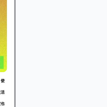
，使
灵活
家也