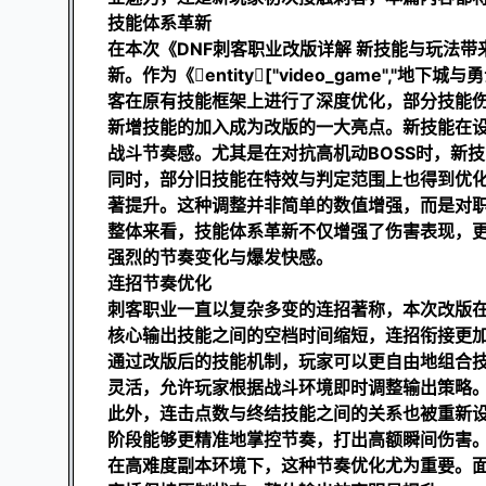
技能体系革新
在本次《DNF刺客职业改版详解 新技能与玩法
新。作为《entity["video_game","地下城
客在原有技能框架上进行了深度优化，部分技能
新增技能的加入成为改版的一大亮点。新技能在
战斗节奏感。尤其是在对抗高机动BOSS时，新
同时，部分旧技能在特效与判定范围上也得到优
著提升。这种调整并非简单的数值增强，而是对
整体来看，技能体系革新不仅增强了伤害表现，更
强烈的节奏变化与爆发快感。
连招节奏优化
刺客职业一直以复杂多变的连招著称，本次改版
核心输出技能之间的空档时间缩短，连招衔接更
通过改版后的技能机制，玩家可以更自由地组合
灵活，允许玩家根据战斗环境即时调整输出策略
此外，连击点数与终结技能之间的关系也被重新
阶段能够更精准地掌控节奏，打出高额瞬间伤害
在高难度副本环境下，这种节奏优化尤为重要。