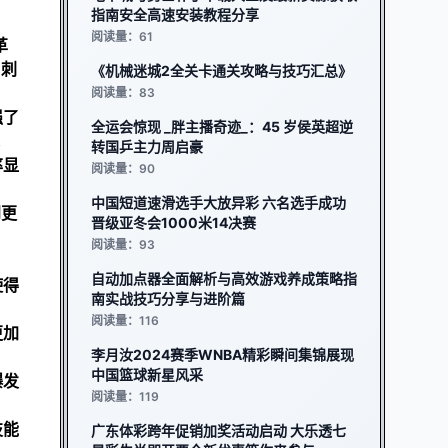
指南安全高速安装教程分享
阅读量：61
革
，刺
《机械迷城2全关卡通关攻略与技巧汇总》
阅读量：83
强了
全运会惊现 _胖主播奇迹_：45 岁侯英超逆
转国乒主力周启豪
率显
阅读量：90
中国短道速滑选手大放异彩 六名选手成功
到更
晋级亚冬会1000米14决赛
阅读量：93
自动加点器全面解析与高效游戏养成策略指
使得
南实战技巧分享与进阶篇
阅读量：116
更加
李月汝2024赛季WNBA精彩瞬间集锦展现
中国篮球新星风采
爆发
阅读量：119
技能
广东体彩跨年促销加奖活动启动 大乐透七