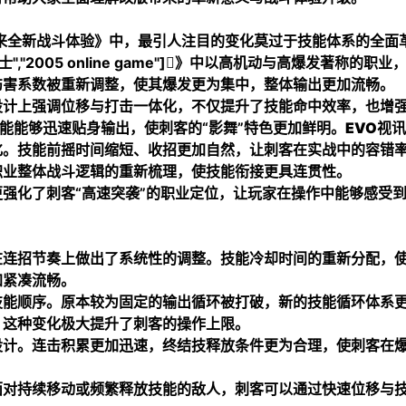
带来全新战斗体验》中，最引人注目的变化莫过于技能体系的全面
与勇士","2005 online game"]》中以高机动与高爆发著称的职业
伤害系数被重新调整，使其爆发更为集中，整体输出更加流畅。
设计上强调位移与打击一体化，不仅提升了技能命中效率，也增
技能能够迅速贴身输出，使刺客的“影舞”特色更加鲜明。
EVO视讯
化。技能前摇时间缩短、收招更加自然，让刺客在实战中的容错
职业整体战斗逻辑的重新梳理，使技能衔接更具连贯性。
强化了刺客“高速突袭”的职业定位，让玩家在操作中能够感受
在连招节奏上做出了系统性的调整。技能冷却时间的重新分配，
加紧凑流畅。
技能顺序。原本较为固定的输出循环被打破，新的技能循环体系
。这种变化极大提升了刺客的操作上限。
设计。连击积累更加迅速，终结技释放条件更为合理，使刺客在
。
面对持续移动或频繁释放技能的敌人，刺客可以通过快速位移与